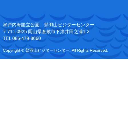
瀬戸内海国立公園 鷲羽山ビジターセンター
〒711-0925 岡山県倉敷市下津井田之浦1-2
TEL 086-479-8660
Copyright © 鷲羽山ビジターセンター. All Rights Reserved.