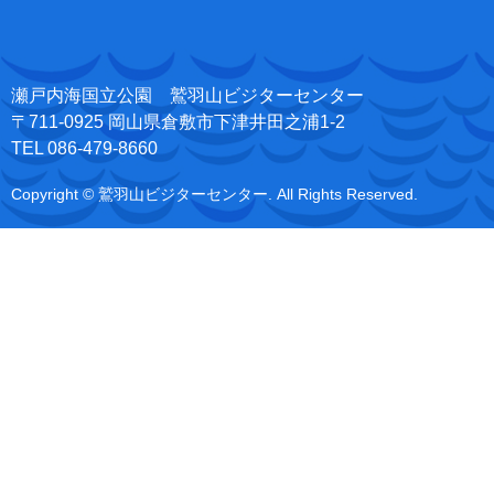
瀬戸内海国立公園 鷲羽山ビジターセンター
〒711-0925 岡山県倉敷市下津井田之浦1-2
TEL 086-479-8660
Copyright © 鷲羽山ビジターセンター. All Rights Reserved.