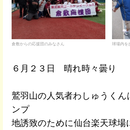
倉敷からの応援団のみなさん
球場内を
６月２３日 晴れ時々曇り
鷲羽山の人気者わしゅうくん
ンプ
地誘致のために仙台楽天球場