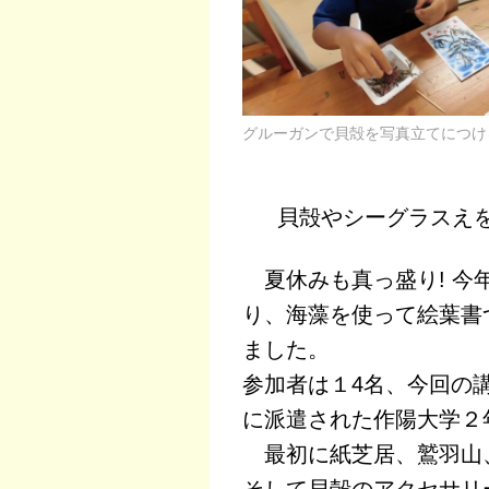
グルーガンで貝殻を写真立てにつけ
貝殻やシーグラスえ
夏休みも真っ盛り! 今
り、海藻を使って絵葉書
ました。
参加者は１4名、今回の
に派遣された作陽大学２
最初に紙芝居、鷲羽山
そして貝殻のアクセサリ